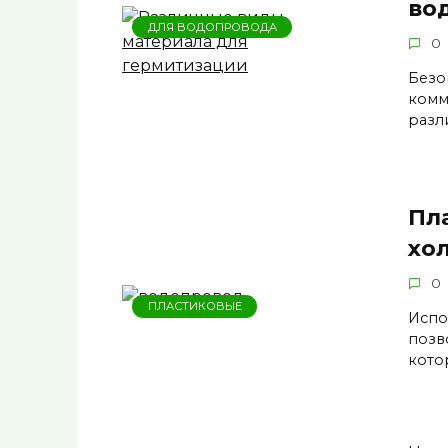
во
ДЛЯ ВОДОПРОВОДА
0
Безо
комм
разл
Пл
хо
0
ПЛАСТИКОВЫЕ
Испо
позв
кото