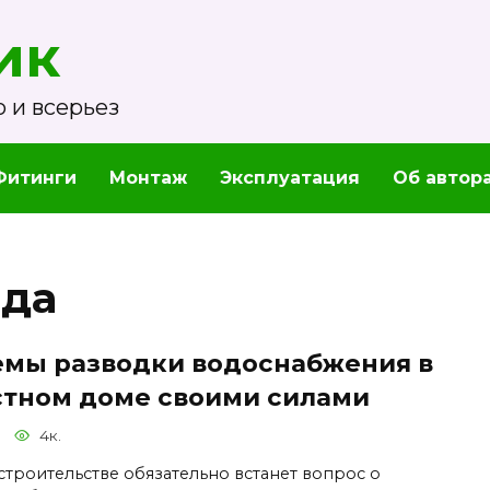
ик
 и всерьез
Фитинги
Монтаж
Эксплуатация
Об автор
ода
емы разводки водоснабжения в
стном доме своими силами
4к.
строительстве обязательно встанет вопрос о