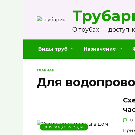
Перейти
Трубар
к
содержанию
О трубах — доступно
Виды труб
Назначение
ГЛАВНАЯ
Для водопров
Сх
ча
0
ДЛЯ ВОДОПРОВОДА
При 