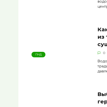
водо
цент
Ка
из
су
0
ПНД
Водо
трад
давл
Вы
ге