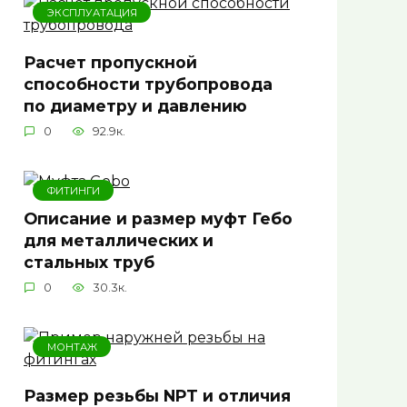
ЭКСПЛУАТАЦИЯ
Расчет пропускной
способности трубопровода
по диаметру и давлению
0
92.9к.
ФИТИНГИ
Описание и размер муфт Гебо
для металлических и
стальных труб
0
30.3к.
МОНТАЖ
Размер резьбы NPT и отличия