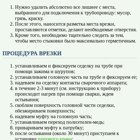
Нужно удалить абсолютно все лишнее с места,
выбранного для подключения к трубопроводу: мусор,
грязь, краску.
После этого, наносится разметка места врезки,
проставляются отметки, делают необходимые отверстия.
Кроме того, необходимо тщательно следить за тем,
чтобы место стыковки было максимально герметичным.
ПРОЦЕДУРА ВРЕЗКИ
устанавливаем и фиксируем седелку на трубе при
помощи зажима и шурупов;
устанавливаем головную часть на трубе и фиксируем ее;
надеваем на седелку контакты сварочного аппарата;
в течение 2-3 минут (см. инструкцию к прибору)
происходит нагрев при помощи сварки, ждем
остывания;
скоблим поверхность головной части седелки,
обезжириваем поверхность;
надеваем муфту на головную часть;
устанавливаем переход полиэтилен-медь;
привариваем муфту к патрубку;
после остывания (около 30 минут) приступаем к
установке
шарового крана
;