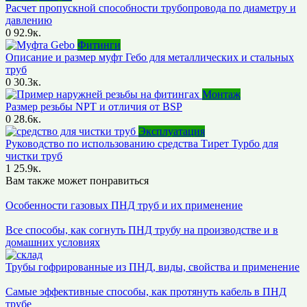
Расчет пропускной способности трубопровода по диаметру и
давлению
0
92.9к.
Фитинги
Описание и размер муфт Гебо для металлических и стальных
труб
0
30.3к.
Монтаж
Размер резьбы NPT и отличия от BSP
0
28.6к.
Эксплуатация
Руководство по использованию средства Тирет Турбо для
чистки труб
1
25.9к.
Вам также может понравиться
Особенности газовых ПНД труб и их применение
Все способы, как согнуть ПНД трубу на производстве и в
домашних условиях
Трубы гофрированные из ПНД, виды, свойства и применение
Самые эффективные способы, как протянуть кабель в ПНД
трубе