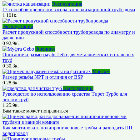
Эксплуатация
17 способов прочистки засора в канализационной трубе дома
1
101к.
Эксплуатация
Расчет пропускной способности трубопровода по диаметру и
давлению
0
92.9к.
Фитинги
Описание и размер муфт Гебо для металлических и стальных
труб
0
30.3к.
Монтаж
Размер резьбы NPT и отличия от BSP
0
28.6к.
Эксплуатация
Руководство по использованию средства Тирет Турбо для
чистки труб
1
25.9к.
Вам также может понравиться
Как монтировать полипропиленовые трубы и разводить ПП
водопровод