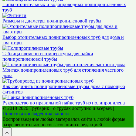
Типы отопительных и водопроводных полипропиленовых
труб
Размеры и диаметры полипропиленовой трубы
Выбор отопительных полипропиленовых труб для дома и
квартиры
Таблица времени и температуры для пайки
полипропиленовой трубы
Монтаж полипропиленовых труб для отопления частного
дома
Как соединить полипропиленовые трубы дома с помощью
фитингов
Руководство по правильной пайке труб из полипропилена
© 2018-2026 Трубарик - о трубах доступно и всерьез |
Политика конфиденциальности
Воспроизведение любых материалов сайта в любой форме
разрешено только по согласованию с редакцией.